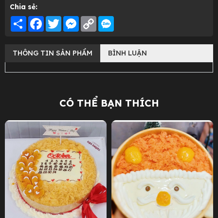
Chia sẻ:
Share
Facebook
Twitter
Messenger
Copy
Link
THÔNG TIN SẢN PHẨM
BÌNH LUẬN
CÓ THỂ BẠN THÍCH