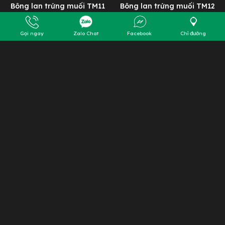
Gọi ngay
Zalo Chat
Facebook
Chỉ đường
Bông lan trứng muối TM11
Bông lan trứng muối TM12
250.000đ-1.500.000đ
250.000đ-1.500.000đ
Page 1 / 2
1
2
Next
Last