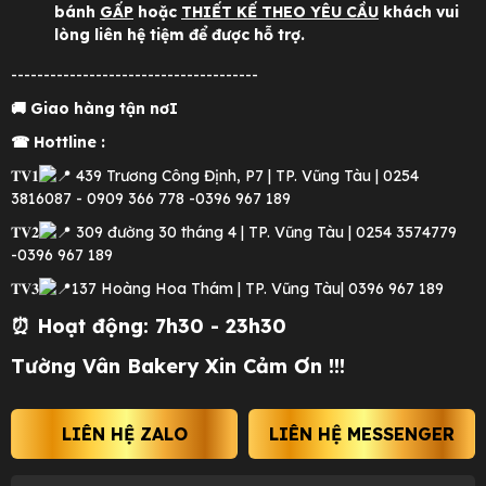
bánh
GẤP
hoặc
THIẾT KẾ THEO YÊU CẦU
khách vui
lòng liên hệ tiệm để được hỗ trợ.
--------------------------------------
🚚 Giao hàng tận nơI
☎ Hottline :
𝐓𝐕𝟏
439 Trương Công Định, P7 | TP. Vũng Tàu | 0254
3816087 - 0909 366 778 -0396 967 189
𝐓𝐕𝟐
309 đường 30 tháng 4 | TP. Vũng Tàu | 0254 3574779
-0396 967 189
𝐓𝐕𝟑
137 Hoàng Hoa Thám | TP. Vũng Tàu| 0396 967 189
⏰ Hoạt động: 7h30 - 23h30
Tường Vân Bakery Xin Cảm Ơn !!!
LIÊN HỆ ZALO
LIÊN HỆ MESSENGER