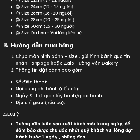
🎂 Size 22cm (9 - 12 người)
🎂 Size 24cm (12 - 16 người)
🎂 Size 26cm (16 -20 người)
🎂 Size 28cm (20 - 25 người)
🎂 Size 30cm (25 - 30 người)
🎂 Size lớn hơn - Vui lòng liên hệ
📝 Hướng dẫn mua hàng
Chụp màn hình bánh + size
, gửi hình bánh qua tin
nhắn Fanpage hoặc Zalo Tường Vân Bakery
Thông tin đặt bánh bao gồm:
Số điện thoại:
Nội dung ghi bánh (nếu có):
Ngày & thời gian lấy bánh/giao bánh:
Địa chỉ giao (nếu có):
⚠️
Lưu ý
Tường Vân luôn sản xuất bánh mới trong ngày, để
đảm bảo được chu đáo nhất quý khách vui lòng đặt
bánh trước 1 ngày , những đơn