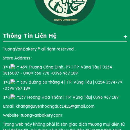
Thông Tin Liên Hệ
TuongVanBakery ® all right reserved .
Store Address :
𝐓𝐕𝟏
439 Trương Công Định, P7 | TP. Vũng Tàu | 0254
3816087 - 0909 366 778 -0396 967 189
𝐓𝐕𝟐
309 đường 30 tháng 4 | TP. Vũng Tàu | 0254 3574779
-0396 967 189
𝐓𝐕𝟑
137 Hoàng Hoa Thám | TP. Vũng Tàu| 0396 967 189
Email: khangnguyenhoangduc1411@gmail.com
Website: tuongvanbakery.com
Trang web này không phải là sàn giao dịch thương mại điện tử.