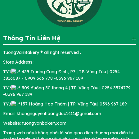
Thông Tin Liên Hệ
TuongVanBakery ® all right reserved .
Store Address :
𝐓𝐕𝟏
439 Trương Công Định, P7 | TP. Vũng Tàu | 0254
3816087 - 0909 366 778 -0396 967 189
𝐓𝐕𝟐
309 đường 30 tháng 4 | TP. Vũng Tàu | 0254 3574779
-0396 967 189
𝐓𝐕𝟑
137 Hoàng Hoa Thám | TP. Vũng Tàu| 0396 967 189
Email: khangnguyenhoangduc1411@gmail.com
Website: tuongvanbakery.com
Trang web này không phải là sàn giao dịch thương mại điện tử.