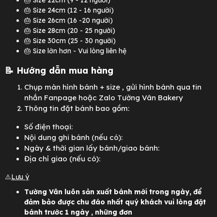
🎂 Size 22cm (9 - 12 người)
🎂 Size 24cm (12 - 16 người)
🎂 Size 26cm (16 -20 người)
🎂 Size 28cm (20 - 25 người)
🎂 Size 30cm (25 - 30 người)
🎂 Size lớn hơn - Vui lòng liên hệ
📝 Hướng dẫn mua hàng
Chụp màn hình bánh + size
, gửi hình bánh qua tin
nhắn Fanpage hoặc Zalo Tường Vân Bakery
Thông tin đặt bánh bao gồm:
Số điện thoại:
Nội dung ghi bánh (nếu có):
Ngày & thời gian lấy bánh/giao bánh:
Địa chỉ giao (nếu có):
⚠️
Lưu ý
Tường Vân luôn sản xuất bánh mới trong ngày, để
đảm bảo được chu đáo nhất quý khách vui lòng đặt
bánh trước 1 ngày , những đơn