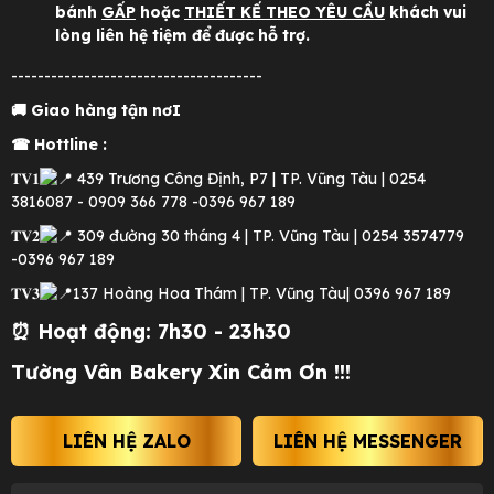
bánh
GẤP
hoặc
THIẾT KẾ THEO YÊU CẦU
khách vui
lòng liên hệ tiệm để được hỗ trợ.
--------------------------------------
🚚 Giao hàng tận nơI
☎ Hottline :
𝐓𝐕𝟏
439 Trương Công Định, P7 | TP. Vũng Tàu | 0254
3816087 - 0909 366 778 -0396 967 189
𝐓𝐕𝟐
309 đường 30 tháng 4 | TP. Vũng Tàu | 0254 3574779
-0396 967 189
𝐓𝐕𝟑
137 Hoàng Hoa Thám | TP. Vũng Tàu| 0396 967 189
⏰ Hoạt động: 7h30 - 23h30
Tường Vân Bakery Xin Cảm Ơn !!!
LIÊN HỆ ZALO
LIÊN HỆ MESSENGER