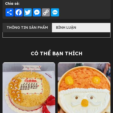
Chia sẻ:
Share
Facebook
Twitter
Messenger
Copy
Link
THÔNG TIN SẢN PHẨM
BÌNH LUẬN
CÓ THỂ BẠN THÍCH