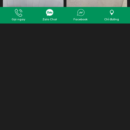
Gọi ngay
Zalo Chat
Facebook
Chỉ đường
Bông lan trứng muối TM12
Bông lan trứng muối TM13
250.000đ-1.500.000đ
250.000đ-1.500.000đ
Page 1 / 2
1
2
Next
Last