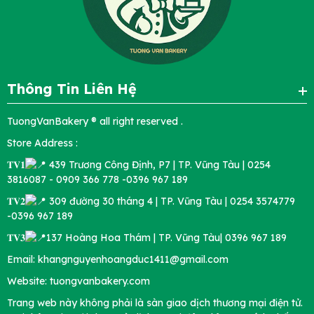
Thông Tin Liên Hệ
TuongVanBakery ® all right reserved .
Store Address :
𝐓𝐕𝟏
439 Trương Công Định, P7 | TP. Vũng Tàu | 0254
3816087 - 0909 366 778 -0396 967 189
𝐓𝐕𝟐
309 đường 30 tháng 4 | TP. Vũng Tàu | 0254 3574779
-0396 967 189
𝐓𝐕𝟑
137 Hoàng Hoa Thám | TP. Vũng Tàu| 0396 967 189
Email: khangnguyenhoangduc1411@gmail.com
Website: tuongvanbakery.com
Trang web này không phải là sàn giao dịch thương mại điện tử.