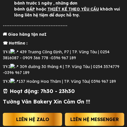
bánh trước 1 ngày , những đơn
bánh
GẤP
hoặc
THIẾT KẾ THEO YÊU CẦU
khách vui
lòng liên hệ tiệm để được hỗ trợ.
--------------------------------------
🚚 Giao hàng tận nơI
☎ Hottline :
𝐓𝐕𝟏
439 Trương Công Định, P7 | TP. Vũng Tàu | 0254
3816087 - 0909 366 778 -0396 967 189
𝐓𝐕𝟐
309 đường 30 tháng 4 | TP. Vũng Tàu | 0254 3574779
-0396 967 189
𝐓𝐕𝟑
137 Hoàng Hoa Thám | TP. Vũng Tàu| 0396 967 189
⏰ Hoạt động: 7h30 - 23h30
Tường Vân Bakery Xin Cảm Ơn !!!
LIÊN HỆ ZALO
LIÊN HỆ MESSENGER