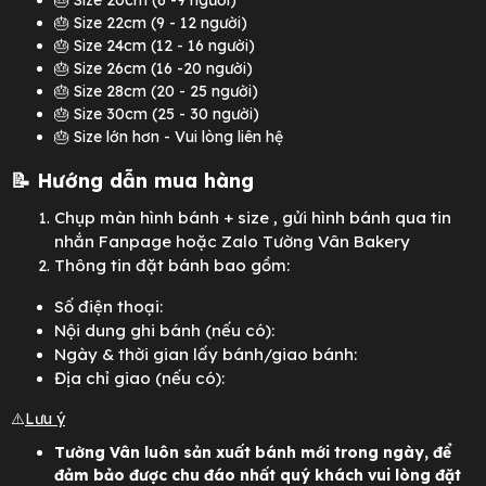
🎂 Size 20cm (6 -9 người)
🎂 Size 22cm (9 - 12 người)
🎂 Size 24cm (12 - 16 người)
🎂 Size 26cm (16 -20 người)
🎂 Size 28cm (20 - 25 người)
🎂 Size 30cm (25 - 30 người)
🎂 Size lớn hơn - Vui lòng liên hệ
📝 Hướng dẫn mua hàng
Chụp màn hình bánh + size
, gửi hình bánh qua tin
nhắn Fanpage hoặc Zalo Tường Vân Bakery
Thông tin đặt bánh bao gồm:
Số điện thoại:
Nội dung ghi bánh (nếu có):
Ngày & thời gian lấy bánh/giao bánh:
Địa chỉ giao (nếu có):
⚠️
Lưu ý
Tường Vân luôn sản xuất bánh mới trong ngày, để
đảm bảo được chu đáo nhất quý khách vui lòng đặt