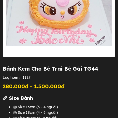
Bánh Kem Cho Bé Trai Bé Gái TG44
Lượt xem:
1127
280.000đ - 1.500.000đ
📏 Size Bánh
🎂 Size 16cm (3 - 4 người)
🎂 Size 18cm (4 - 6 người)