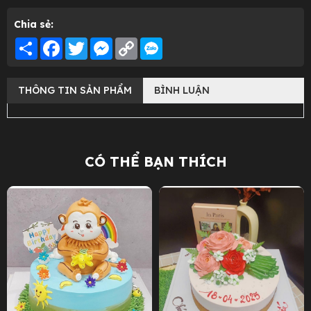
Chia sẻ:
Share
Facebook
Twitter
Messenger
Copy
Link
THÔNG TIN SẢN PHẨM
BÌNH LUẬN
CÓ THỂ BẠN THÍCH