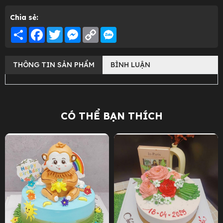
Chia sẻ:
Share
Facebook
Twitter
Messenger
Copy
Link
THÔNG TIN SẢN PHẨM
BÌNH LUẬN
CÓ THỂ BẠN THÍCH