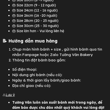
🎂 Size 20cm (6 -9 người)
🎂 Size 22cm (9 - 12 người)
🎂 Size 24cm (12 - 16 người)
🎂 Size 26cm (16 -20 người)
🎂 Size 28cm (20 - 25 người)
🎂 Size 30cm (25 - 30 người)
🎂 Size lớn hơn - Vui lòng liên hệ
📝 Hướng dẫn mua hàng
Chụp màn hình bánh + size
, gửi hình bánh qua tin
nhắn Fanpage hoặc Zalo Tường Vân Bakery
Thông tin đặt bánh bao gồm:
Số điện thoại:
Nội dung ghi bánh (nếu có):
Ngày & thời gian lấy bánh/giao bánh:
Địa chỉ giao (nếu có):
⚠️
Lưu ý
Tường Vân luôn sản xuất bánh mới trong ngày, để
đảm bảo được chu đáo nhất quý khách vui lòng đặt