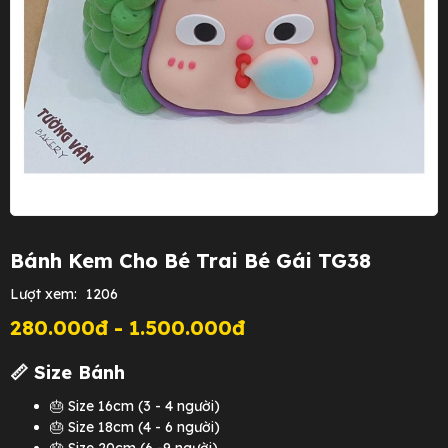
Bánh Kem Cho Bé Trai Bé Gái TG38
Lượt xem:
1206
280.000đ - 1.500.000đ
📏 Size Bánh
🎂 Size 16cm (3 - 4 người)
🎂 Size 18cm (4 - 6 người)