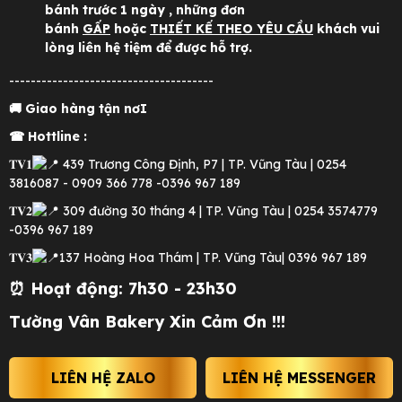
bánh trước 1 ngày , những đơn
bánh
GẤP
hoặc
THIẾT KẾ THEO YÊU CẦU
khách vui
lòng liên hệ tiệm để được hỗ trợ.
--------------------------------------
🚚 Giao hàng tận nơI
☎ Hottline :
𝐓𝐕𝟏
439 Trương Công Định, P7 | TP. Vũng Tàu | 0254
3816087 - 0909 366 778 -0396 967 189
𝐓𝐕𝟐
309 đường 30 tháng 4 | TP. Vũng Tàu | 0254 3574779
-0396 967 189
𝐓𝐕𝟑
137 Hoàng Hoa Thám | TP. Vũng Tàu| 0396 967 189
⏰ Hoạt động: 7h30 - 23h30
Tường Vân Bakery Xin Cảm Ơn !!!
LIÊN HỆ ZALO
LIÊN HỆ MESSENGER